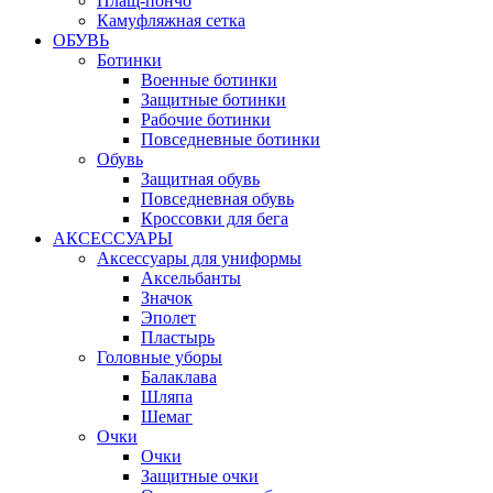
Плащ-пончо
Камуфляжная сетка
ОБУВЬ
Ботинки
Военные ботинки
Защитные ботинки
Рабочие ботинки
Повседневные ботинки
Обувь
Защитная обувь
Повседневная обувь
Кроссовки для бега
АКСЕССУАРЫ
Аксессуары для униформы
Аксельбанты
Значок
Эполет
Пластырь
Головные уборы
Балаклава
Шляпа
Шемаг
Очки
Очки
Защитные очки