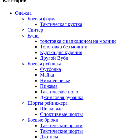
Категории
Одежда
Боевая форма
Тактическая куртка
Свитер
Вуби
толстовка с капюшоном на молнии
Толстовка без молнии
Куртка для курения
Другой Вуби
Боевая рубашка
Футболка
Майка
Нижнее белье
Пижама
Тактическое поло
Джинсовая рубашка
Шорты рейнджера
Шелковые
Спортивные шорты
Боевые брюки
Тактические брюки
Тактические шорты
Джинсы