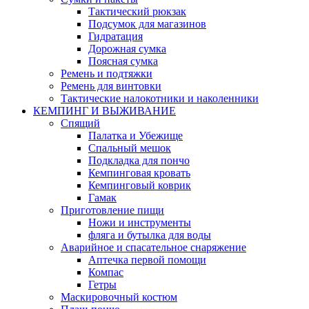
Тактический рюкзак
Подсумок для магазинов
Гидратация
Дорожная сумка
Поясная сумка
Ремень и подтяжки
Ремень для винтовки
Тактические налокотники и наколенники
КЕМПИНГ И ВЫЖИВАНИЕ
Спящий
Палатка и Убежище
Спальный мешок
Подкладка для пончо
Кемпинговая кровать
Кемпинговый коврик
Гамак
Приготовление пищи
Ножи и инструменты
фляга и бутылка для воды
Аварийное и спасательное снаряжение
Аптечка первой помощи
Компас
Гетры
Маскировочный костюм