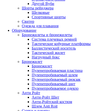
Другой Вуби
Шорты рейнджера
Шелковые
Спортивные шорты
Свитер
Одежда для плавания
Оборудование
Бронежилеты и бронежилеты
Система плечевых ремней
Тактические кобурные платформы
Баллистический носитель
Тактический жилет
Нагрудный бокс
Бронежилет
Бронежилет
Пуленепробиваемая пластина
Пуленепробиваемый шлем
Пуленепробиваемый рюкзак
Пуленепробиваемый щит
Пуленепробиваемое одеяло
Анти Ройт
Анти-Ройт Щит
Анти-Ройтский костюм
Шлем Anti Roit
Сумки и пакеты