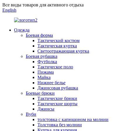
Все виды товаров для активного отдыха
English
Одежда
Боевая форма
Тактический костюм
Тактическая куртка
Светоотражающая куртка
Боевая рубашка
Футболка
Тактическое поло
Пижама
Майка
Нижнее белье
Джинсовая рубашка
Боевые брюки
Тактические брюки
Тактические шорты
Джинсы
Вуби
толстовка с капюшоном на молнии
Толстовка без молнии
Куртка для курения