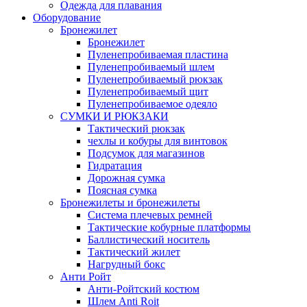
Одежда для плавания
Оборудование
Бронежилет
Бронежилет
Пуленепробиваемая пластина
Пуленепробиваемый шлем
Пуленепробиваемый рюкзак
Пуленепробиваемый щит
Пуленепробиваемое одеяло
СУМКИ И РЮКЗАКИ
Тактический рюкзак
чехлы и кобуры для винтовок
Подсумок для магазинов
Гидратация
Дорожная сумка
Поясная сумка
Бронежилеты и бронежилеты
Система плечевых ремней
Тактические кобурные платформы
Баллистический носитель
Тактический жилет
Нагрудный бокс
Анти Ройт
Анти-Ройтский костюм
Шлем Anti Roit