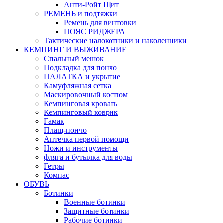
Анти-Ройт Щит
РЕМЕНЬ и подтяжки
Ремень для винтовки
ПОЯС РИДЖЕРА
Тактические налокотники и наколенники
КЕМПИНГ И ВЫЖИВАНИЕ
Спальный мешок
Подкладка для пончо
ПАЛАТКА и укрытие
Камуфляжная сетка
Маскировочный костюм
Кемпинговая кровать
Кемпинговый коврик
Гамак
Плащ-пончо
Аптечка первой помощи
Ножи и инструменты
фляга и бутылка для воды
Гетры
Компас
ОБУВЬ
Ботинки
Военные ботинки
Защитные ботинки
Рабочие ботинки